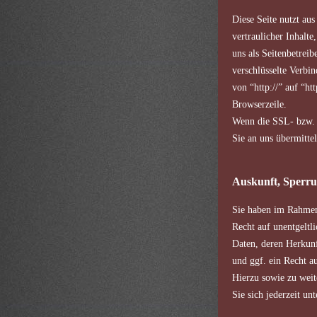
Diese Seite nutzt au
vertraulicher Inhalte
uns als Seitenbetrei
verschlüsselte Verbi
von “http://” auf “h
Browserzeile.
Wenn die SSL- bzw. T
Sie an uns übermitte
Auskunft, Sperru
Sie haben im Rahmen 
Recht auf unentgeltl
Daten, deren Herkun
und ggf. ein Recht a
Hierzu sowie zu wei
Sie sich jederzeit u