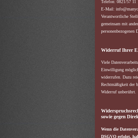
Telefon: 0821/57 11 
E-Mail: info@manyo
Verantwortliche Stelle
gemeinsam mit ander
personenbezogenen D
Widerruf Ihrer E
Viele Datenverarbeit
Einwilligung möglich.
widerrufen. Dazu rei
Rechtmäßigkeit der b
Widerruf unberührt.
Widerspruchsrech
sowie gegen Dir
Wenn die Datenverar
DSGVO erfolgt, habe