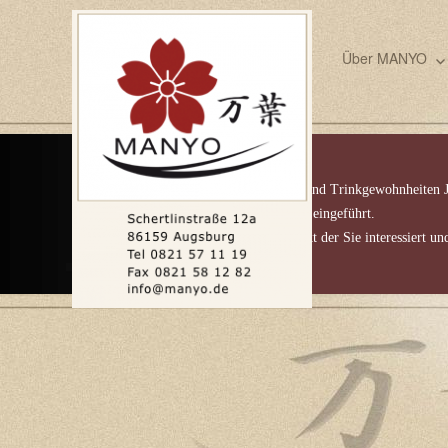
Über MANYO
Die japanische Kultur
Hier erfahren Sie mehr über die Ess- und Trinkgewohnheiten 
in die faszinierende Kultur des Landes eingeführt.
Klicken Sie einfach auf den Menüpunkt der Sie interessiert un
mehr!