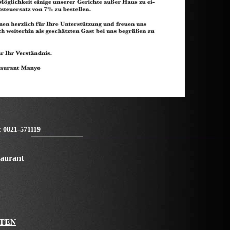
:
0821-571119
taurant
TEN