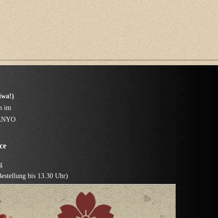
wa!)
n im
MANYO
ce
g
estellung bis 13.30 Uhr)
estellung bis 20.30 Uhr)