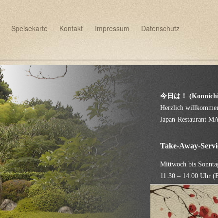
Speisekarte
Kontakt
Impressum
Datenschutz
今日は！ (Konnichi
Herzlich willkomme
Japan-Restaurant 
Take-Away-Servi
Mittwoch bis Sonnta
11.30 – 14.00 Uhr (B
18.00 – 21.00 Uhr (B