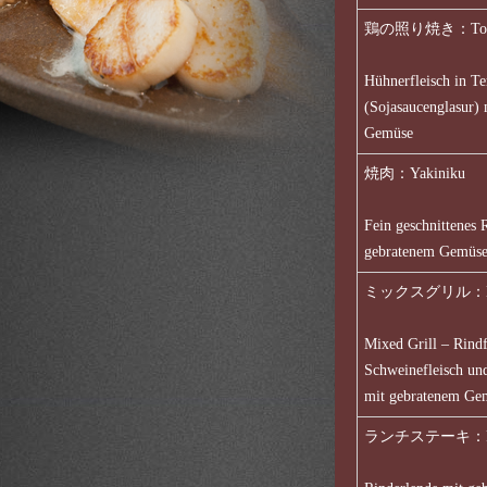
鶏の照り焼き：Tori n
Hühnerfleisch in Te
(Sojasaucenglasur)
Gemüse
焼肉：Yakiniku
Fein geschnittenes 
gebratenem Gemüs
ミックスグリル：Mikk
Mixed Grill – Rindf
Schweinefleisch un
mit gebratenem Ge
ランチステーキ：Ranc