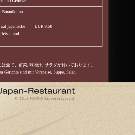
ten und Gemüse
taniku no
auf japanische
EUR 9,50
fleisch und
は全て、前菜, 味噌汁, サラダが付いております。
 Gerichte sind mit Vorspeise, Suppe, Salat.