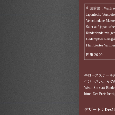
和風前菜：Wafū zen
Japanische Vors
Verschiedene Mee
Salat auf japan
Rinderlende mit 
Gedämpfter Rei
Flambiertes Vanille
EUR 26,00
牛ロースステーキ
付け下さい。 その場
Wenn Sie statt Rinde
bitte. Der Preis bet
デザート：Dezāto –