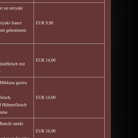
o teriyaki
riyaki-Sauce
EUR 9,80
 mit gebratenem
EUR 14,00
Rindfleisch mit
e
usu guriru
leisch,
EUR 14,00
d Hühnerfleisch
müse
hi suteki
EUR 16,00