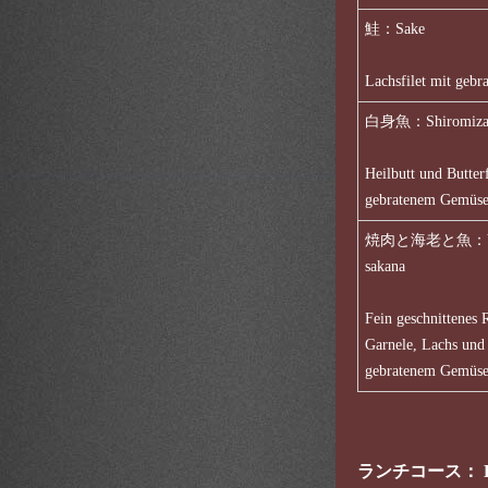
鮭：Sake
Lachsfilet mit geb
白身魚：Shiromiza
Heilbutt und Butter
gebratenem Gemüs
焼肉と海老と魚：Yakin
sakana
Fein geschnittenes 
Garnele, Lachs und 
gebratenem Gemüs
ランチコース： Ranc