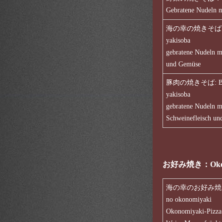
Gebratene Nudeln 
海の幸の焼きそば: Um
yakisoba
gebratene Nudeln m
und Gemüse
豚肉の焼きそば: But
yakisoba
gebratene Nudeln m
Schweinefleisch u
お好み焼き：Okonomiy
海の幸のお好み焼き: 
no okonomiyaki
Okonomiyaki-Pizza 