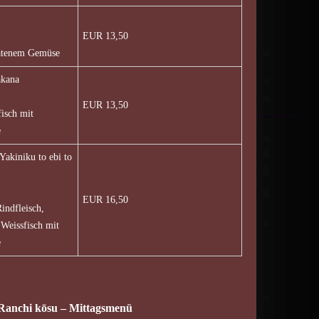
EUR 13,50
ratenem Gemüse
kana
EUR 13,50
fisch mit
e
iku to ebi to
EUR 16,50
Rindfleisch,
Weissfisch mit
e
hi kōsu – Mittagsmenü