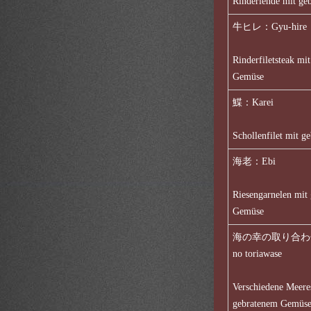
Rinderlende mit g
牛ヒレ：Gyu-hire
Rinderfiletsteak mi
Gemüse
鰈：Karei
Schollenfilet mit 
海老：Ebi
Riesengarnelen mit
Gemüse
海の幸の取り合わせ：
no toriawase
Verschiedene Meere
gebratenem Gemüs