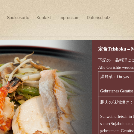
Speisekarte
Kontakt
Impressum
Datenschutz
定食Teishoku – Mi
下記の一品料理に
Alle Gerichte werden
温野菜：On yasai
Gebratenes Gemüse
豚肉の味噌焼き：Buta
Schweinefleisch in
sauce(Sojabohnenpa
gebratenem Gemüs