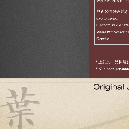
Weise Meeresfrüch
豚肉のお好み焼き: Bu
okonomiyaki
Okonomiyaki-Pizza 
Weise mit Schweine
Gemüse
＊上記の一品料理に
＊Alle oben genannten