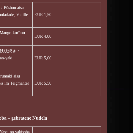
shon aisu
okolade, Vanille
EUR 1,50
go-kurīmu
EUR 4,00
鉄板焼き：
an-yaki
EUR 5,00
aki aisu
eis im Teigmantel
EUR 5,50
 – gebratene Nudeln
 no yakisoba